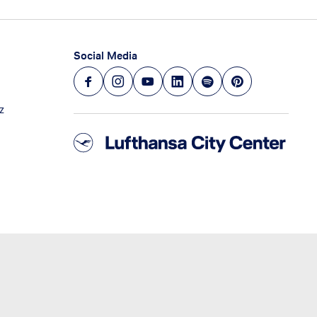
Social Media
z