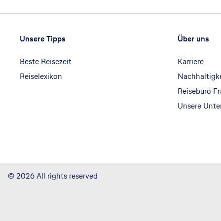
Footer
Footer navigation
Unsere Tipps
Über uns
Beste Reisezeit
Karriere
Reiselexikon
Nachhaltigk
Reisebüro F
Unsere Unt
©
2026
All rights reserved