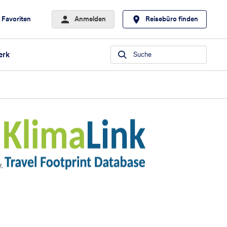
Favoriten
Anmelden
Reisebüro finden
erk
Suche