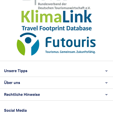
Footer
Footer navigation
Unsere Tipps
Über uns
Beste Reisezeit
Reiselexikon
Rechtliche Hinweise
Karriere
Nachhaltigkeit
AGB
Reisebüro Franchise-Partner werden
Social Media