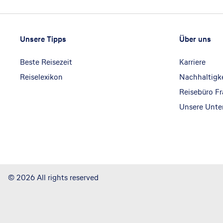
Footer
Footer navigation
Unsere Tipps
Über uns
Beste Reisezeit
Karriere
Reiselexikon
Nachhaltigk
Reisebüro F
Unsere Unt
©
2026
All rights reserved