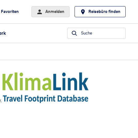
Favoriten
Anmelden
Reisebüro finden
erk
Suche