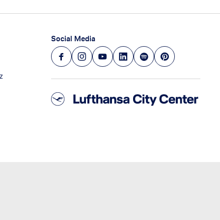
Social Media
z