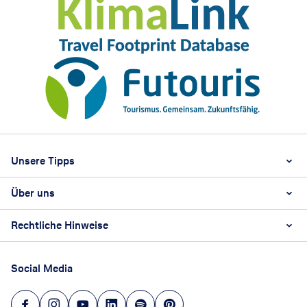
Footer
Footer navigation
Unsere Tipps
Über uns
Beste Reisezeit
Reiselexikon
Rechtliche Hinweise
Karriere
Nachhaltigkeit
AGB
Reisebüro Franchise-Partner werden
Social Media
Barrierefreiheitsstärkungsgesetz
Unsere Unternehmenswerte
Datenschutz