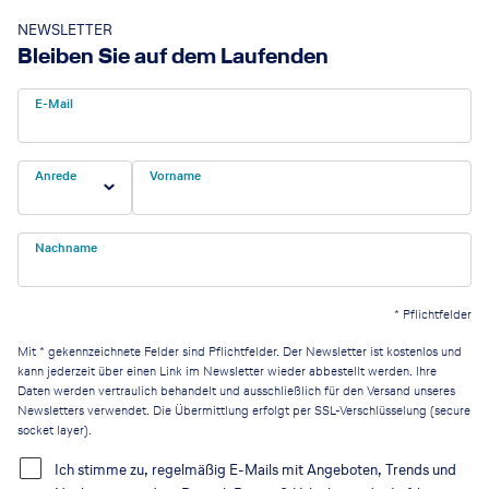
NEWSLETTER
Bleiben Sie auf dem Laufenden
E-Mail
Anrede
Vorname
Nachname
*
Pflichtfelder
Mit * gekennzeichnete Felder sind Pflichtfelder. Der Newsletter ist kostenlos und
kann jederzeit über einen Link im Newsletter wieder abbestellt werden. Ihre
Daten werden vertraulich behandelt und ausschließlich für den Versand unseres
Newsletters verwendet. Die Übermittlung erfolgt per SSL-Verschlüsselung (secure
socket layer).
Ich stimme zu, regelmäßig E-Mails mit Angeboten, Trends und