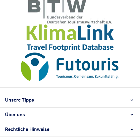
Footer
Footer navigation
Unsere Tipps
Über uns
Beste Reisezeit
Reiselexikon
Rechtliche Hinweise
Karriere
Nachhaltigkeit