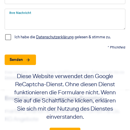
Ihre Nachricht
Ich habe die
Datenschutzerklärung
gelesen & stimme zu.
* Pflichtfeld
Senden
Diese Webseite wird durch Google reCAPTCHA geschützt. Bitte beachten Sie die
Diese Website verwendet den Google
Datenschutzbestimmungen
sowie die
Nutzungsbedingungen
von Google.
ReCaptcha-Dienst. Ohne diesen Dienst
funktionieren die Formulare nicht. Wenn
Empfehlungen von unseren Experten
Sie auf die Schaltfläche klicken, erklären
Sie sich mit der Nutzung des Dienstes
marbet | Marion & Bettina Würth GmbH & Co.
einverstanden.
KG Angebote