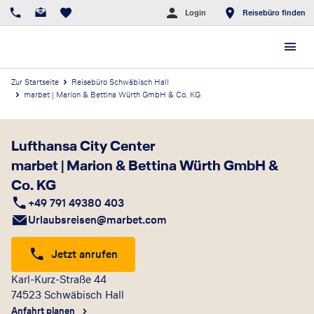
Login
Reisebüro finden
Zur Startseite
Reisebüro Schwäbisch Hall
marbet | Marion & Bettina Würth GmbH & Co. KG
Lufthansa City Center
marbet | Marion & Bettina Würth GmbH &
Co. KG
+49 791 49380 403
Urlaubsreisen@marbet.com
Jetzt anrufen
Karl-Kurz-Straße 44
74523
Schwäbisch Hall
Anfahrt planen