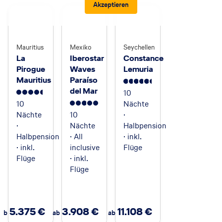
Akzeptieren
Mauritius
Mexiko
Seychellen
La
Iberostar
Constance
Pirogue
Waves
Lemuria
Mauritius
Paraíso
5.5
del Mar
10
4.5
10
Nächte
5
Nächte
10
·
·
Nächte
Halbpension
Halbpension
· All
· inkl.
· inkl.
inclusive
Flüge
Flüge
· inkl.
Flüge
5.375
€
3.908
€
11.108
€
ab
ab
ab