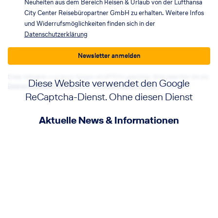
Neuheiten aus dem Bereich Reisen & Urlaub von der Lufthansa
City Center Reisebüropartner GmbH zu erhalten. Weitere Infos
und Widerrufsmöglichkeiten finden sich in der
Datenschutzerklärung
Newsletter anmelden
Diese Webseite wird durch Google reCAPTCHA geschützt. Bitte beachten Sie die
Diese Website verwendet den Google
Datenschutzbestimmungen
sowie die
Nutzungsbedingungen
von Google.
ReCaptcha-Dienst. Ohne diesen Dienst
funktionieren die Formulare nicht. Wenn
Aktuelle News & Informationen
Sie auf die Schaltfläche klicken, erklären
Sie sich mit der Nutzung des Dienstes
einverstanden.
Akzeptieren