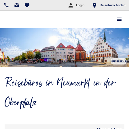
Login
Reisebüro finden
© AdobeStock
Reisebüros in Neumarkt in der
Oberpfalz