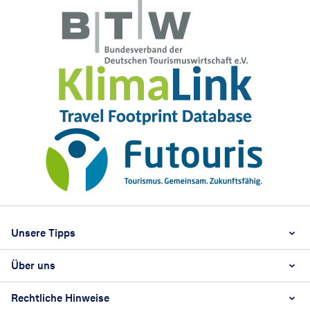
Footer
Footer navigation
Unsere Tipps
Über uns
Beste Reisezeit
Reiselexikon
Rechtliche Hinweise
Karriere