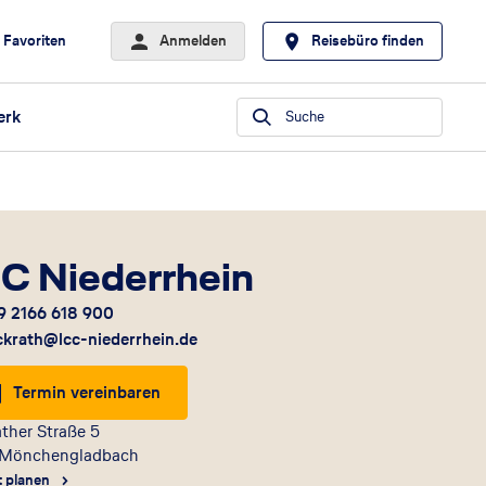
Favoriten
Anmelden
Reisebüro finden
erk
Suche
C Niederrhein
9 2166 618 900
ckrath@lcc-niederrhein.de
Termin vereinbaren
ther Straße 5
Mönchengladbach
t planen