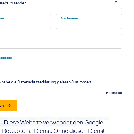
isebüro senden
me
Nachname
l
achricht
h habe die
Datenschutzerklärung
gelesen & stimme zu.
* Pflichtfeld
en
seite wird durch Google reCAPTCHA geschützt. Bitte beachten Sie die
Diese Website verwendet den Google
utzbestimmungen
sowie die
Nutzungsbedingungen
von Google.
ReCaptcha-Dienst. Ohne diesen Dienst