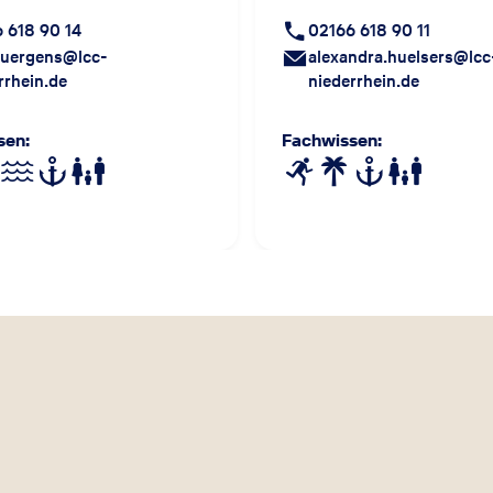
 618 90 14
02166 618 90 11
.juergens@lcc-
alexandra.huelsers@lcc
rrhein.de
niederrhein.de
sen
:
Fachwissen
: