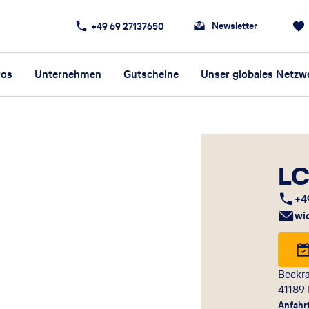
Newsletter
+49 69 27137650
ros
Unternehmen
Gutscheine
Unser globales Netzw
LC
+4
wi
Beckra
41189
Anfahr