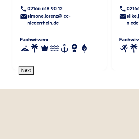
02166 618 90 12
02166
simone.lorenz@lcc-
silke
niederrhein.de
niede
Fachwissen
:
Fachwis
Next