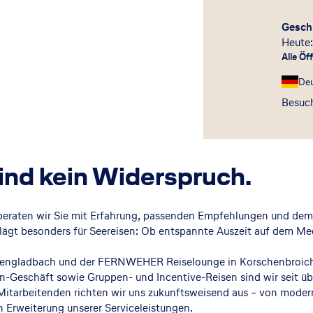
Gesch
Heute:
Alle Öf
De
Besuch
ind kein Widerspruch.
eraten wir Sie mit Erfahrung, passenden Empfehlungen und dem Bl
ägt besonders für Seereisen: Ob entspannte Auszeit auf dem Meer
hengladbach und der FERNWEHER Reiselounge in Korschenbroich s
n-Geschäft sowie Gruppen- und Incentive-Reisen sind wir seit üb
Mitarbeitenden richten wir uns zukunftsweisend aus – von mode
n Erweiterung unserer Serviceleistungen.