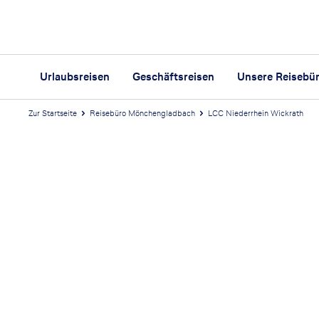
Urlaubsreisen
Geschäftsreisen
Unsere Reisebü
Zur Startseite
Reisebüro Mönchengladbach
LCC Niederrhein Wickrath