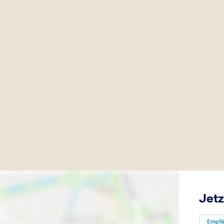
Jetz
Empfä