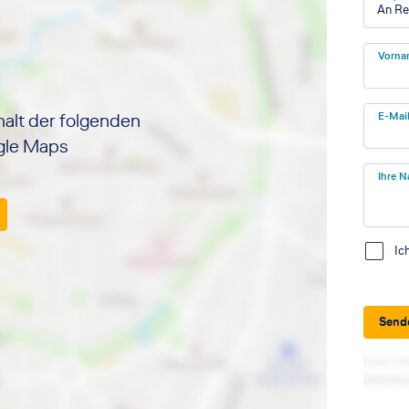
An Re
Vorna
halt der folgenden
E-Mai
ogle Maps
Ihre N
Ic
Send
Diese Web
Datensch