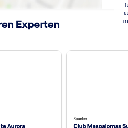
f
a
m
ren Experten
Spanien
ite Aurora
Club Maspalomas Su