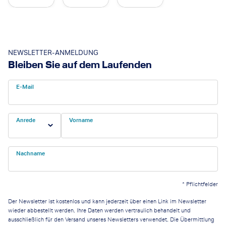
NEWSLETTER-ANMELDUNG
Bleiben Sie auf dem Laufenden
E-Mail
Anrede
Vorname
Nachname
*
Pflichtfelder
Der Newsletter ist kostenlos und kann jederzeit über einen Link im Newsletter
wieder abbestellt werden. Ihre Daten werden vertraulich behandelt und
ausschließlich für den Versand unseres Newsletters verwendet. Die Übermittlung