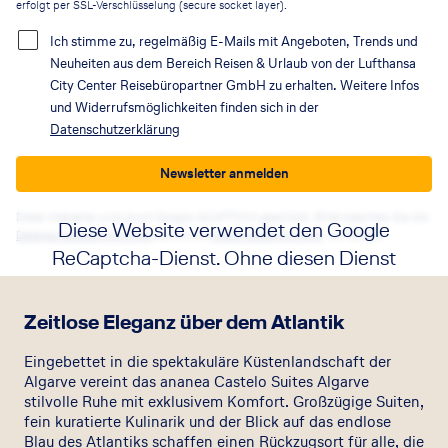
erfolgt per SSL-Verschlüsselung (secure socket layer).
Ich stimme zu, regelmäßig E-Mails mit Angeboten, Trends und
Neuheiten aus dem Bereich Reisen & Urlaub von der Lufthansa
City Center Reisebüropartner GmbH zu erhalten. Weitere Infos
und Widerrufsmöglichkeiten finden sich in der
Datenschutzerklärung
Newsletter anmelden
Diese Webseite wird durch Google reCAPTCHA geschützt. Bitte beachten Sie die
Diese Website verwendet den Google
Datenschutzbestimmungen
sowie die
Nutzungsbedingungen
von Google.
ReCaptcha-Dienst. Ohne diesen Dienst
funktionieren die Formulare nicht. Wenn
Sie auf die Schaltfläche klicken, erklären
Zeitlose Eleganz über dem Atlantik
Sie sich mit der Nutzung des Dienstes
Eingebettet in die spektakuläre Küstenlandschaft der
einverstanden.
Algarve vereint das ananea Castelo Suites Algarve
stilvolle Ruhe mit exklusivem Komfort. Großzügige Suiten,
fein kuratierte Kulinarik und der Blick auf das endlose
Akzeptieren
Blau des Atlantiks schaffen einen Rückzugsort für alle, die