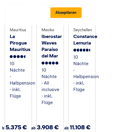
Akzeptieren
Mauritius
Mexiko
Seychellen
La
Iberostar
Constance
Pirogue
Waves
Lemuria
Mauritius
Paraíso
5.5
del Mar
10
4.5
10
Nächte
5
Nächte
10
·
·
Nächte
Halbpension
Halbpension
· All
· inkl.
· inkl.
inclusive
Flüge
Flüge
· inkl.
Flüge
5.375
€
3.908
€
11.108
€
ab
ab
ab