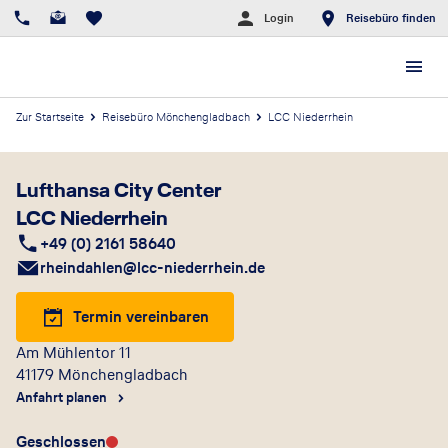
Login
Reisebüro finden
Zur Startseite
Reisebüro Mönchengladbach
LCC Niederrhein
Lufthansa City Center
LCC Niederrhein
+49 (0) 2161 58640
rheindahlen@lcc-niederrhein.de
Termin vereinbaren
Am Mühlentor 11
41179
Mönchengladbach
Anfahrt planen
Geschlossen