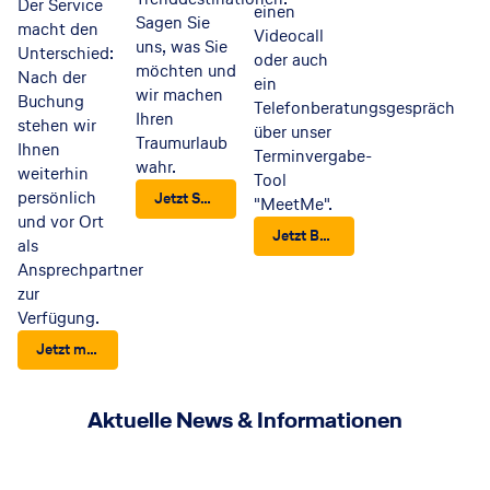
Der Service
einen
Sagen Sie
macht den
Videocall
uns, was Sie
Unterschied:
oder auch
möchten und
Nach der
ein
wir machen
Buchung
Telefonberatungsgespräch
Ihren
stehen wir
über unser
Traumurlaub
Ihnen
Terminvergabe-
wahr.
weiterhin
Tool
persönlich
Jetzt Service entdecken
"MeetMe".
und vor Ort
Jetzt Beratungstermin vereinbaren
als
Ansprechpartner
zur
Verfügung.
Jetzt mehr erfahren
Aktuelle News & Informationen