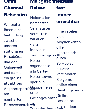
Omni-
Maßgeschneiderte
Für Sie
Channel-
Reisen
fast
Reisebüro
immer
Neben allen
erreichbar
namhaften
Wir bieten
Veranstaltern,
Ihnen eine
Ihnen stehen
vermitteln
Verbindung
viele
wir auch
zwischen
Möglichkeiten
ganz
unseren
offen,
individuell
stationären
unseren sehr
zusammengestellte
Reisebüros
guten
Reisen,
und der
Service zu
sogenannte
Onlinewelt
nutzen:
á la Carte-
und damit
Vereinbaren
Reisen sowie
ein großes
Sie gerne
spezielle
attraktives
online einen
Gruppenreisen
Angebotsportfolio
Beratungstermin
unter
mit
für Ihren
Gleichgesinnten
namhaften
Besuch bei
zu
Reiseveranstaltern.
uns im Haus,
Trenddestinationen.