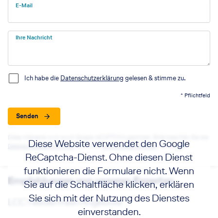
E-Mail
Ihre Nachricht
Ich habe die
Datenschutzerklärung
gelesen & stimme zu.
* Pflichtfeld
Senden
Diese Webseite wird durch Google reCAPTCHA geschützt. Bitte beachten Sie die
Diese Website verwendet den Google
Datenschutzbestimmungen
sowie die
Nutzungsbedingungen
von Google.
ReCaptcha-Dienst. Ohne diesen Dienst
funktionieren die Formulare nicht. Wenn
Empfehlungen von unseren Experten
Sie auf die Schaltfläche klicken, erklären
Sie sich mit der Nutzung des Dienstes
LCC Niederrhein Angebote
einverstanden.