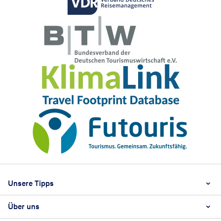
Footer
Footer navigation
Unsere Tipps
Über uns
Beste Reisezeit