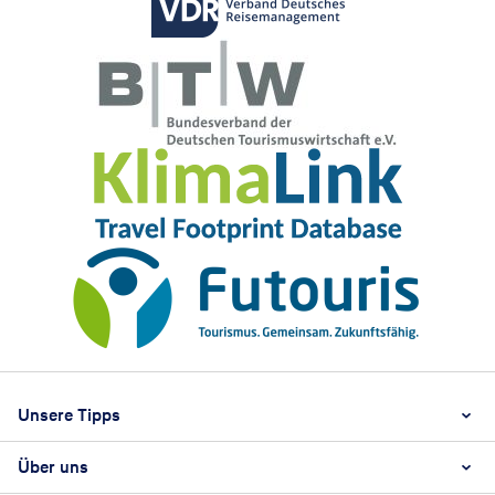
Footer
Footer navigation
Unsere Tipps
Über uns
Beste Reisezeit