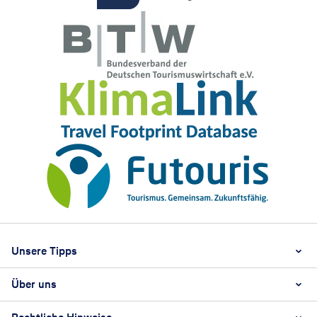
Footer
Footer navigation
Unsere Tipps
Über uns
Beste Reisezeit
Reiselexikon