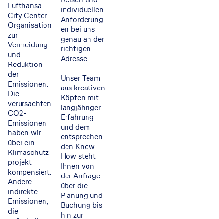
Lufthansa
individuellen
City Center
Anforderung
Organisation
en bei uns
zur
genau an der
Vermeidung
richtigen
und
Adresse.
Reduktion
der
Unser Team
Emissionen.
aus kreativen
Die
Köpfen mit
verursachten
langjähriger
CO2-
Erfahrung
Emissionen
und dem
haben wir
entsprechen
über ein
den Know-
Klimaschutz
How steht
projekt
Ihnen von
kompensiert.
der Anfrage
Andere
über die
indirekte
Planung und
Emissionen,
Buchung bis
die
hin zur