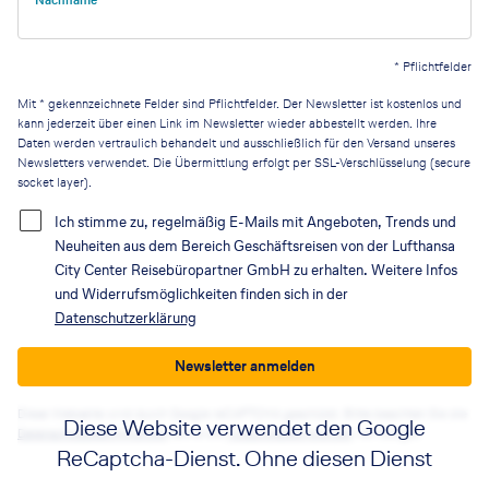
*
Pflichtfelder
Mit * gekennzeichnete Felder sind Pflichtfelder. Der Newsletter ist kostenlos und
kann jederzeit über einen Link im Newsletter wieder abbestellt werden. Ihre
Daten werden vertraulich behandelt und ausschließlich für den Versand unseres
Newsletters verwendet. Die Übermittlung erfolgt per SSL-Verschlüsselung (secure
socket layer).
Ich stimme zu, regelmäßig E-Mails mit Angeboten, Trends und
Neuheiten aus dem Bereich Geschäftsreisen von der Lufthansa
City Center Reisebüropartner GmbH zu erhalten. Weitere Infos
und Widerrufsmöglichkeiten finden sich in der
Datenschutzerklärung
Newsletter anmelden
Diese Webseite wird durch Google reCAPTCHA geschützt. Bitte beachten Sie die
Diese Website verwendet den Google
Datenschutzbestimmungen
sowie die
Nutzungsbedingungen
von Google.
ReCaptcha-Dienst. Ohne diesen Dienst
funktionieren die Formulare nicht. Wenn