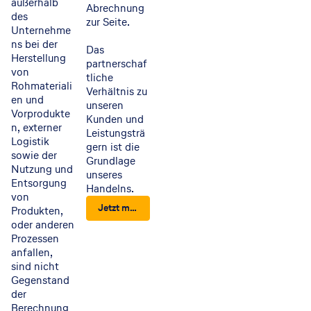
außerhalb
Abrechnung
des
zur Seite.
Unternehme
ns bei der
Das
Herstellung
partnerschaf
von
tliche
Rohmateriali
Verhältnis zu
en und
unseren
Vorprodukte
Kunden und
n, externer
Leistungsträ
Logistik
gern ist die
sowie der
Grundlage
Nutzung und
unseres
Entsorgung
Handelns.
von
Jetzt mehr erfahren
Produkten,
oder anderen
Prozessen
anfallen,
sind nicht
Gegenstand
der
Berechnung