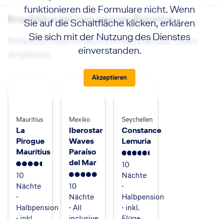
funktionieren die Formulare nicht. Wenn
Empfehlungen von unseren Experten
Sie auf die Schaltfläche klicken, erklären
Sie sich mit der Nutzung des Dienstes
Reisebüro Ibero International Business Travel
einverstanden.
Angebote
Akzeptieren
Mauritius
Mexiko
Seychellen
La
Iberostar
Constance
Pirogue
Waves
Lemuria
Mauritius
Paraíso
5.5
del Mar
10
4.5
10
Nächte
5
Nächte
10
·
·
Nächte
Halbpension
Halbpension
· All
· inkl.
· inkl.
inclusive
Flüge