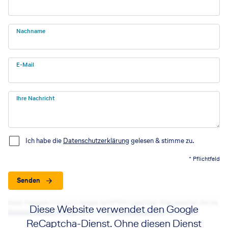
Nachname
E-Mail
Ihre Nachricht
Ich habe die
Datenschutzerklärung
gelesen & stimme zu.
* Pflichtfeld
Senden
Diese Webseite wird durch Google reCAPTCHA geschützt. Bitte beachten Sie die
Diese Website verwendet den Google
Datenschutzbestimmungen
sowie die
Nutzungsbedingungen
von Google.
ReCaptcha-Dienst. Ohne diesen Dienst