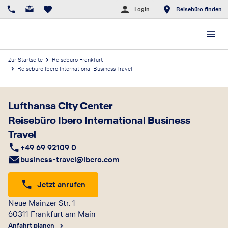
Login
Reisebüro finden
Zur Startseite
Reisebüro Frankfurt
Reisebüro Ibero International Business Travel
Lufthansa City Center
Reisebüro Ibero International Business
Travel
+49 69 92109 0
business-travel@ibero.com
Jetzt anrufen
Neue Mainzer Str. 1
60311
Frankfurt am Main
Anfahrt planen