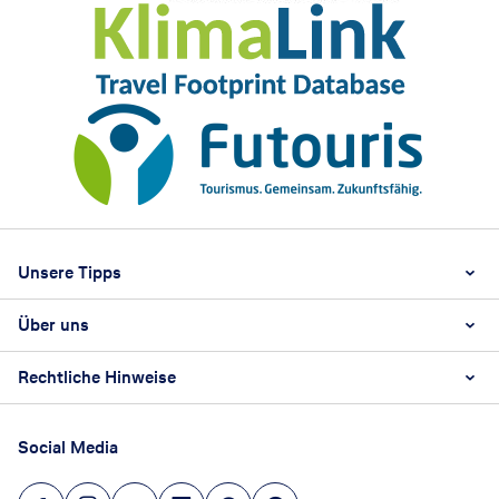
Footer
Footer navigation
Unsere Tipps
Über uns
Beste Reisezeit
Reiselexikon
Rechtliche Hinweise
Karriere
Nachhaltigkeit
AGB
Reisebüro Franchise-Partner werden
Social Media
Barrierefreiheitsstärkungsgesetz
Unsere Unternehmenswerte
Datenschutz