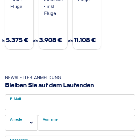
Flüge
· inkl.
Flüge
5.375
€
3.908
€
11.108
€
ab
ab
ab
Deutschland, Hessen, Frankurt, Business, Geschäftsleute mit Laptop, ToGo Kaffee
©
NEWSLETTER-ANMELDUNG
Bleiben Sie auf dem Laufenden
E-Mail
Anrede
Vorname
Nachname