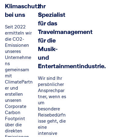
Klimaschutz
Ihr
Sie auf die Schaltfläche klicken, erklären
bei uns
Spezialist
Sie sich mit der Nutzung des Dienstes
für das
einverstanden.
Seit 2022
Travelmanagement
ermitteln wir
die CO2-
für die
Akzeptieren
Emissionen
Musik-
unseres
und
Unternehme
ns
Entertainmentindustrie.
gemeinsam
mit
Wir sind Ihr
ClimatePartn
persönlicher
er und
Ansprechpar
erstellen
tner, wenn es
unseren
um
Corporate
besondere
Carbon
Reisebedürfn
Footprint
isse geht, die
über die
eine
direkten
intensive
Emissionen,