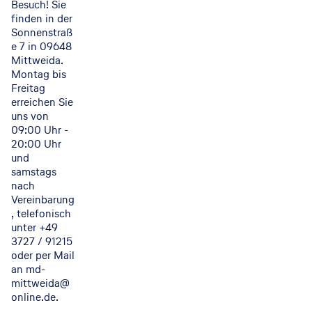
Besuch! Sie
finden in der
Sonnenstraß
e 7 in 09648
Mittweida.
Montag bis
Freitag
erreichen Sie
uns von
09:00 Uhr -
20:00 Uhr
und
samstags
nach
Vereinbarung
, telefonisch
unter +49
3727 / 91215
oder per Mail
an md-
mittweida@
online.de.