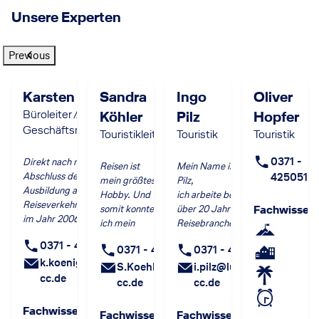
Unsere Experten
Previous
Karsten König
Sandra
Ingo
Oliver
Büroleiter //
Köhler
Pilz
Hopfer
Geschäftsreiseservice
Touristikleiterin
Touristik
Touristik
0371 -
Direkt nach meinem
Reisen ist
Mein Name ist Ingo
Abschluss der
425051
mein größtes
Pilz,
Ausbildung als
Hobby. Und
ich arbeite bereits
Reiseverkehrskaufmann
somit konnte
über 20 Jahre in der
Fachwissen
:
im Jahr 2006 bin ich bei
ich mein
Reisebranche. In
MD-Reisen als
Hobby ein
dieser Zeit konnte ich
0371 - 425053
Firmendienstmitarbeiter
0371 - 425051
0371 - 425051
Stückweit
Regionen auf
in das Team
k.koenig@lufthansa-
zum Beruf
S.Koehler@Lufthansa-
verschiedenen
i.pilz@lufthansa-
eingestiegen.
cc.de
machen.
Kontinenten unserer
cc.de
cc.de
Seit dieser Zeit habe ich
Seit meiner
Welt kennenlernen.
viel Erfahrung und
Ausbildung
Dabei ist es nicht
Fachwissen
:
Fachwissen
:
Fachwissen
:
Kenntnisse im Bereich