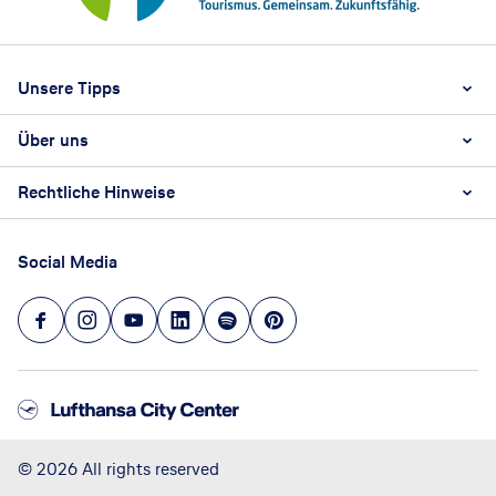
Footer
Footer navigation
Unsere Tipps
Über uns
Beste Reisezeit
Reiselexikon
Rechtliche Hinweise
Karriere
Nachhaltigkeit
AGB
Reisebüro Franchise-Partner werden
Social Media
Barrierefreiheitsstärkungsgesetz
Unsere Unternehmenswerte
Datenschutz
Hinweisgeberschutz
Impressum
Versicherung widerrufen
©
2026
All rights reserved