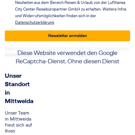
Neuheiten aus dem Bereich Reisen & Urlaub von der Lufthansa
City Center Reisebüropartner GmbH zu erhalten. Weitere Infos
und Widerrufsmöglichkeiten finden sich in der
Datenschutzerklärung
Newsletter anmelden
Diese Webseite wird durch Google reCAPTCHA geschützt. Bitte beachten Sie die
Diese Website verwendet den Google
Datenschutzbestimmungen
sowie die
Nutzungsbedingungen
von Google.
ReCaptcha-Dienst. Ohne diesen Dienst
funktionieren die Formulare nicht. Wenn
Unser
Sie auf die Schaltfläche klicken, erklären
Standort
Sie sich mit der Nutzung des Dienstes
in
einverstanden.
Mittweida
Akzeptieren
Unser Team
in Mittweida
freut sich auf
Ihren