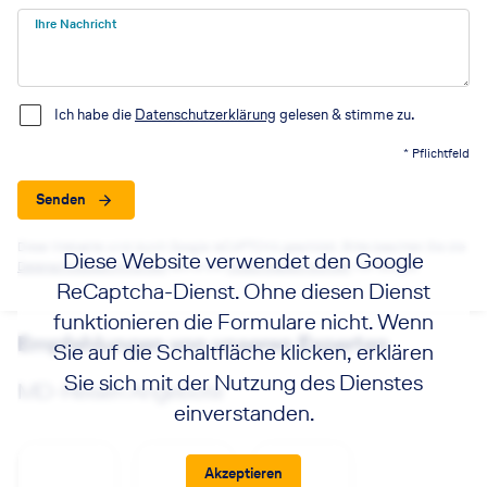
Ihre Nachricht
Ich habe die
Datenschutzerklärung
gelesen & stimme zu.
* Pflichtfeld
Senden
Diese Webseite wird durch Google reCAPTCHA geschützt. Bitte beachten Sie die
Diese Website verwendet den Google
Datenschutzbestimmungen
sowie die
Nutzungsbedingungen
von Google.
ReCaptcha-Dienst. Ohne diesen Dienst
funktionieren die Formulare nicht. Wenn
Empfehlungen von unseren Experten
Sie auf die Schaltfläche klicken, erklären
Sie sich mit der Nutzung des Dienstes
MD-Reisen Angebote
einverstanden.
Akzeptieren