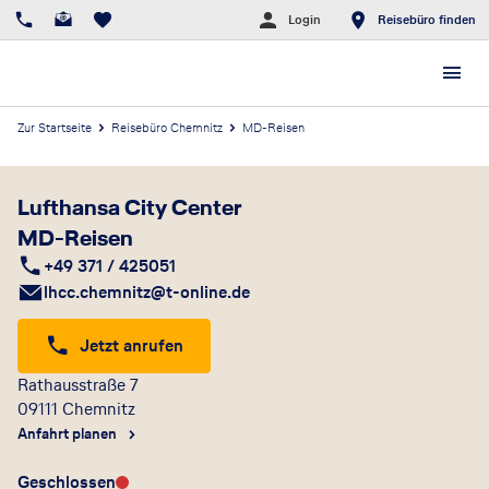
Login
Reisebüro finden
Zur Startseite
Reisebüro Chemnitz
MD-Reisen
Lufthansa City Center
MD-Reisen
+49 371 / 425051
lhcc.chemnitz@t-online.de
Jetzt anrufen
Rathausstraße 7
09111
Chemnitz
Anfahrt planen
Geschlossen