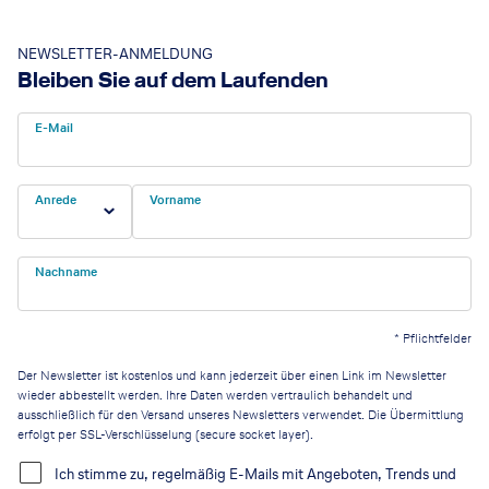
NEWSLETTER-ANMELDUNG
Bleiben Sie auf dem Laufenden
E-Mail
Anrede
Vorname
Nachname
*
Pflichtfelder
Der Newsletter ist kostenlos und kann jederzeit über einen Link im Newsletter
wieder abbestellt werden. Ihre Daten werden vertraulich behandelt und
ausschließlich für den Versand unseres Newsletters verwendet. Die Übermittlung
erfolgt per SSL-Verschlüsselung (secure socket layer).
Ich stimme zu, regelmäßig E-Mails mit Angeboten, Trends und