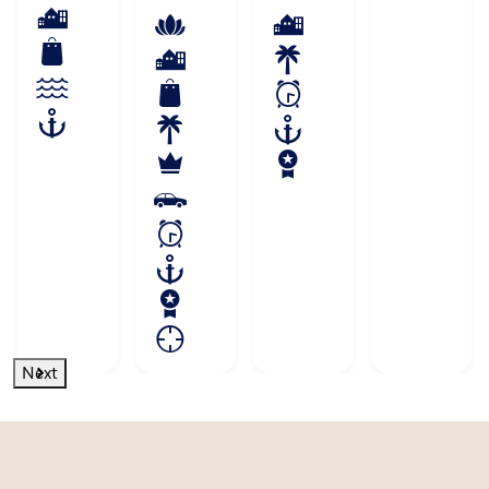
im Jahr 2003
wichtig ob diese
Flug erwerben können.
habe ich
Gebiete nah oder fern
sowohl auf
liegen, wichtig ist mit
Meine Lieblingsplätze
Dienstreisen
Interesse und einer
auf der Welt sind „Über
als auch
gesunden Portion
den Wolken“ und „Auf
privat sehr
Neugier an die Reise
dem Wasser“. Ich bin
viele Länder
heranzugehen.
absoluter TUI Cruises
und Städte
Alle Reiseziele haben
Fan und durfte privat
weltweit
besondere Seiten,
bereits 18x an Bord der
kennenlernen
diese zu erkunden ist
Mein Schiff Flotte
dürfen.
immer wieder neu
einchecken und den
Das Team
interessant.
Service und Komfort der
von MD-
Großartige Erlebnisse
Schiffe genießen.
Reisen
konnte ich an der
verstärke ich
Ostsee oder im
Wenn ich mal nicht im
seit 2011 und
Bayrischen Wald
Büro und nicht auf den
kümmere
genauso sammeln
Weltmeeren anzutreffen
Next
mich seit
wie in vielen
bin, entdecke ich mit
2017 um die
Regionen Südeuropas
dem Mietwagen die
touristischen
wie z.B. Griechenland
USA. Sowohl die
Zahlen und
oder den Kanarischen
Ostküste als auch die
Belange der
Inseln.
Westküste haben mich
MD-Büros.