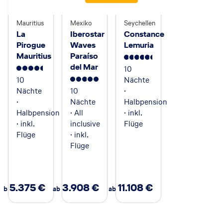
Mauritius
Mexiko
Seychellen
La
Iberostar
Constance
Pirogue
Waves
Lemuria
Mauritius
Paraíso
5.5
del Mar
10
4.5
10
Nächte
5
Nächte
10
·
·
Nächte
Halbpension
Halbpension
· All
· inkl.
· inkl.
inclusive
Flüge
Flüge
· inkl.
Flüge
5.375
€
3.908
€
11.108
€
ab
ab
ab