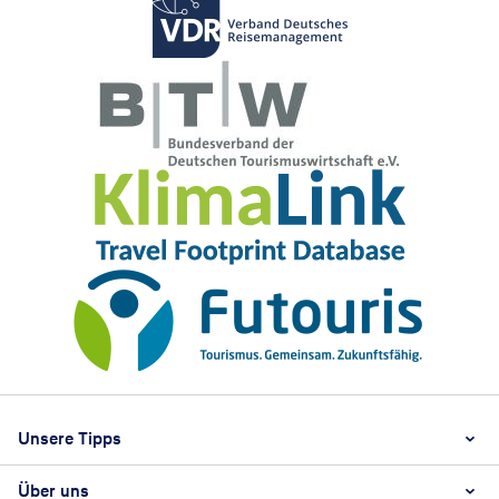
Footer
Footer navigation
Unsere Tipps
Über uns
Beste Reisezeit