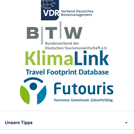
Footer
Footer navigation
Unsere Tipps