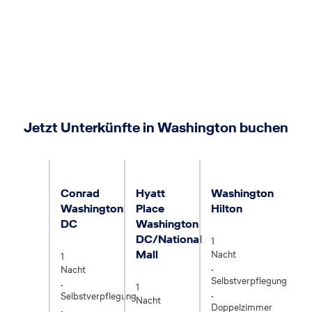
Jetzt Unterkünfte in Washington buchen
USA . Washington D.C. & Maryland . Washington D.C.
USA . Washington D.C. & Maryland . Wash
USA . Washington D.C. 
Conrad
Hyatt
Washington
Washington
Place
Hilton
DC
Washington
3.5
DC/National
1
4.5
Mall
Nacht
1
.
Nacht
Selbstverpflegung
3
.
1
.
Selbstverpflegung
Nacht
Doppelzimmer
.