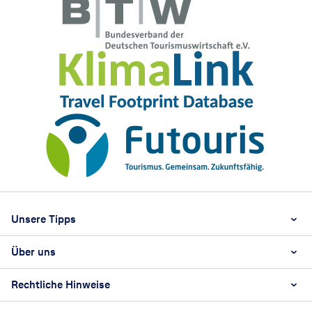
Footer
Footer navigation
Unsere Tipps
Über uns
Beste Reisezeit
Reiselexikon
Rechtliche Hinweise
Karriere
Nachhaltigkeit