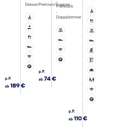
.
Deluxe/Premium/Superior
Frühstück
.
Barrierefrei
Doppelzimmer
Barrierefrei
Essen & Trinken
Hotelmerkmale & Services
Pool
Pool
Essen & Trinken
Sport & Freizeit
Sport & Freizeit
Sport & Freizeit
Internet
Wassersport
Internet
Parkplatz
Wintersport
Parkplatz
p.P.
Wellnessangebote
74
€
p.P.
ab
Familien
189
€
ab
Internet
Parkplatz
p.P.
110
€
ab