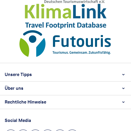
Footer
Footer navigation
Unsere Tipps
Über uns
Beste Reisezeit
Reiselexikon
Rechtliche Hinweise
Karriere
Nachhaltigkeit
AGB
Reisebüro Franchise-Partner werden
Social Media
Barrierefreiheitsstärkungsgesetz
Unsere Unternehmenswerte