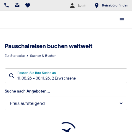
Login
Reisebüro finden
Pauschalreisen buchen weltweit
Zur Startseite
Suchen & Buchen
Passen Sie Ihre Suche an
11.08.26
–
08.11.26
,
2 Erwachsene
Suchergebnisse
Suche nach Angeboten...
Preis aufsteigend