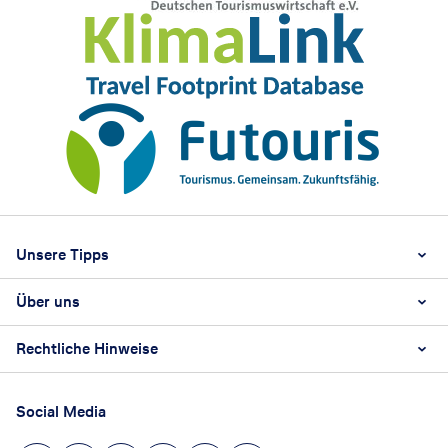
Footer
Footer navigation
Unsere Tipps
Über uns
Beste Reisezeit
Reiselexikon
Rechtliche Hinweise
Karriere
Nachhaltigkeit
AGB
Reisebüro Franchise-Partner werden
Social Media
Barrierefreiheitsstärkungsgesetz
Unsere Unternehmenswerte