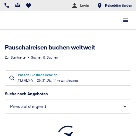
Login
Reisebüro finden
Pauschalreisen buchen weltweit
Zur Startseite
Suchen & Buchen
Passen Sie Ihre Suche an
11.08.26
–
08.11.26
,
2 Erwachsene
Suchergebnisse
Suche nach Angeboten...
Preis aufsteigend