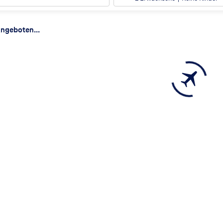
ergebnisse
ngeboten...