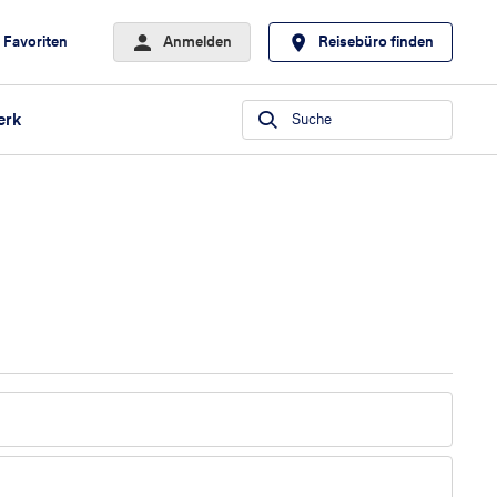
Favoriten
Anmelden
Reisebüro finden
erk
Suche