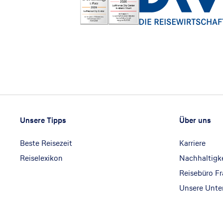
Footer
Footer navigation
Unsere Tipps
Über uns
Beste Reisezeit
Karriere
Reiselexikon
Nachhaltigk
Reisebüro F
Unsere Unt