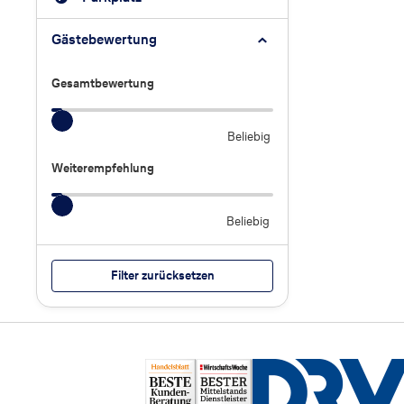
Gästebewertung
Gesamtbewertung
Gesamtbewertung
Beliebig
Weiterempfehlung
Weiterempfehlung
Beliebig
Filter zurücksetzen