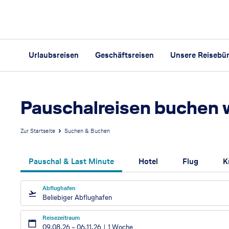
Urlaubsreisen
Geschäftsreisen
Unsere Reisebü
Pauschalreisen buchen 
Zur Startseite
Suchen & Buchen
Pauschal & Last Minute
Hotel
Flug
K
Abflughafen
Beliebiger Abflughafen
Reisezeitraum
09.08.26
–
06.11.26
1 Woche