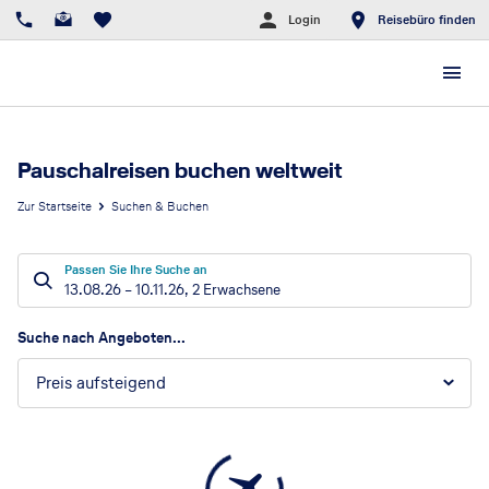
Login
Reisebüro finden
Pauschalreisen buchen weltweit
Zur Startseite
Suchen & Buchen
Passen Sie Ihre Suche an
13.08.26
–
10.11.26
,
2 Erwachsene
Suchergebnisse
Suche nach Angeboten...
Preis aufsteigend