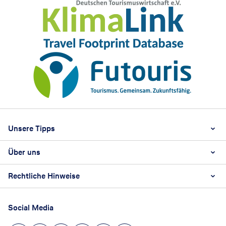
Footer
Footer navigation
Unsere Tipps
Über uns
Beste Reisezeit
Reiselexikon
Rechtliche Hinweise
Karriere
Nachhaltigkeit
AGB
Reisebüro Franchise-Partner werden
Social Media
Barrierefreiheitsstärkungsgesetz
Unsere Unternehmenswerte