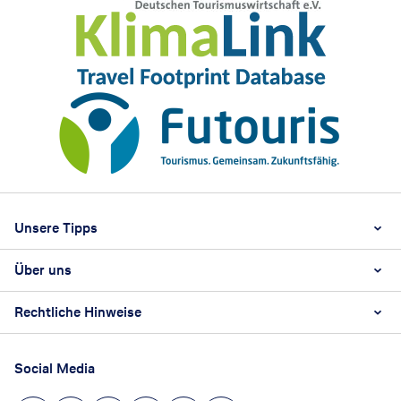
Footer
Footer navigation
Unsere Tipps
Über uns
Beste Reisezeit
Reiselexikon
Rechtliche Hinweise
Karriere
Nachhaltigkeit
AGB
Reisebüro Franchise-Partner werden
Social Media
Barrierefreiheitsstärkungsgesetz
Unsere Unternehmenswerte