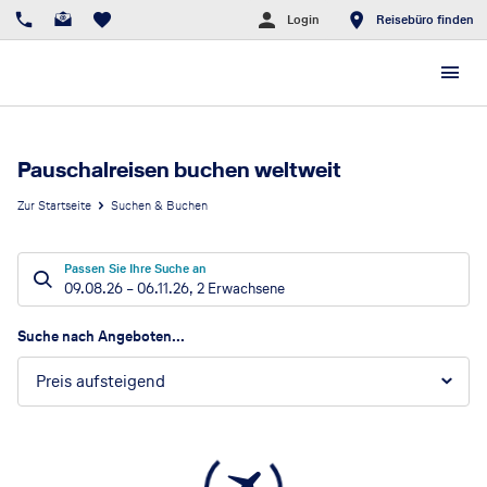
Login
Reisebüro finden
Pauschalreisen buchen weltweit
Zur Startseite
Suchen & Buchen
Passen Sie Ihre Suche an
09.08.26
–
06.11.26
,
2 Erwachsene
Suchergebnisse
Suche nach Angeboten...
Preis aufsteigend