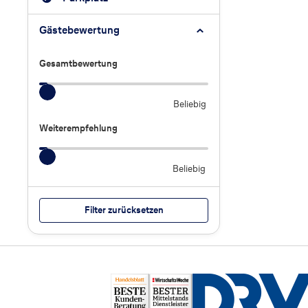
Gästebewertung
Gesamtbewertung
Gesamtbewertung
Beliebig
Weiterempfehlung
Weiterempfehlung
Beliebig
Filter zurücksetzen