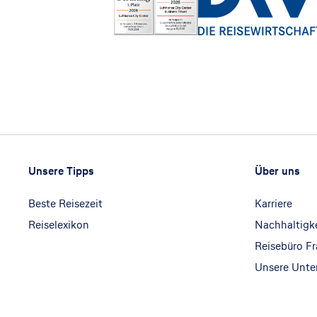
Footer
Footer navigation
Unsere Tipps
Über uns
Beste Reisezeit
Karriere
Reiselexikon
Nachhaltigk
Reisebüro F
Unsere Unt