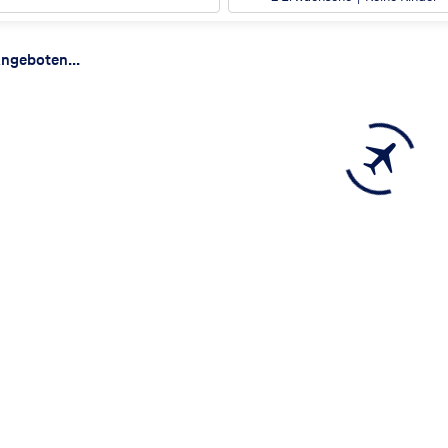
ergebnisse
ngeboten...