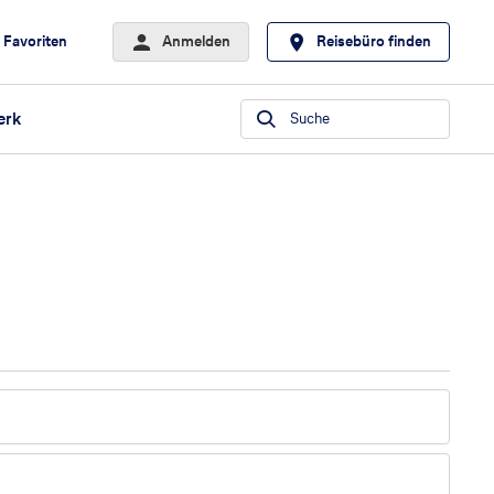
Favoriten
Anmelden
Reisebüro finden
erk
Suche