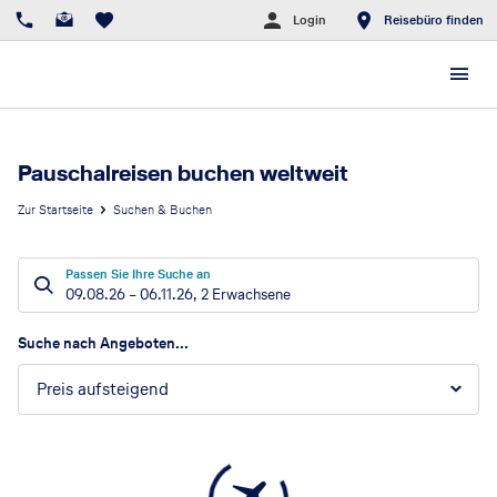
Login
Reisebüro finden
Pauschalreisen buchen weltweit
Zur Startseite
Suchen & Buchen
Passen Sie Ihre Suche an
09.08.26
–
06.11.26
,
2 Erwachsene
Suchergebnisse
Suche nach Angeboten...
Preis aufsteigend