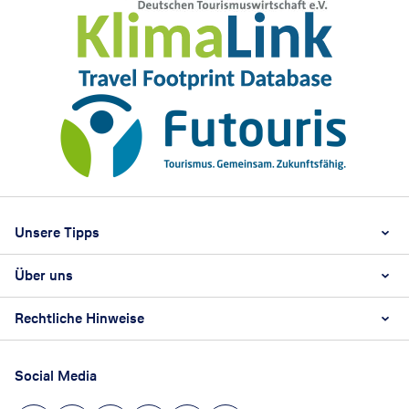
Footer
Footer navigation
Unsere Tipps
Über uns
Beste Reisezeit
Reiselexikon
Rechtliche Hinweise
Karriere
Nachhaltigkeit
AGB
Reisebüro Franchise-Partner werden
Social Media
Barrierefreiheitsstärkungsgesetz
Unsere Unternehmenswerte