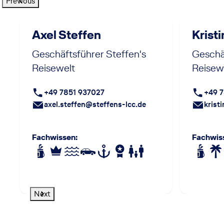
Previous
Axel Steffen
Krist
Geschäftsführer Steffen's
Geschäf
Reisewelt
Reisew
+49 7851 937027
+49 
axel.steffen@steffens-lcc.de
krist
Fachwissen
:
Fachwis
Next