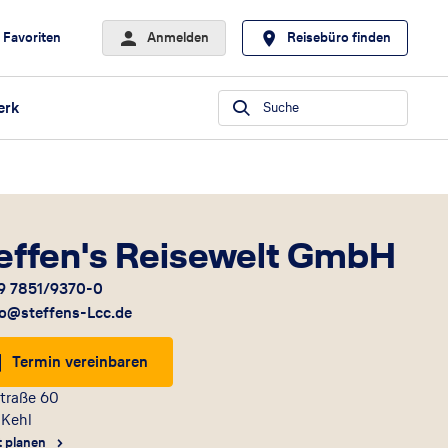
Favoriten
Anmelden
Reisebüro finden
erk
Suche
effen's Reisewelt GmbH
9 7851/9370-0
fo@steffens-Lcc.de
Termin vereinbaren
traße 60
Kehl
t planen