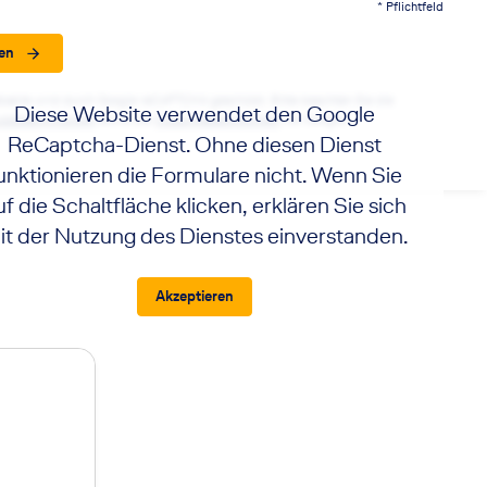
* Pflichtfeld
en
seite wird durch Google reCAPTCHA geschützt. Bitte beachten Sie die
Diese Website verwendet den Google
utzbestimmungen
sowie die
Nutzungsbedingungen
von Google.
ReCaptcha-Dienst. Ohne diesen Dienst
unktionieren die Formulare nicht. Wenn Sie
uf die Schaltfläche klicken, erklären Sie sich
it der Nutzung des Dienstes einverstanden.
Akzeptieren