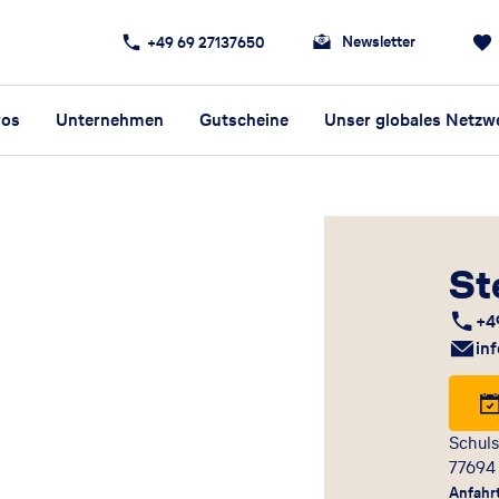
Newsletter
+49 69 27137650
ros
Unternehmen
Gutscheine
Unser globales Netzw
St
+4
in
Schuls
77694
Anfahr