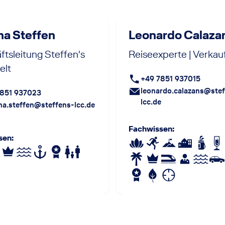
ina Steffen
Leonardo Calaza
tsleitung Steffen's
Reiseexperte | Verkauf
elt
+49 7851 937015
leonardo.calazans@stef
7851 937023
lcc.de
ina.steffen@steffens-lcc.de
Fachwissen
:
sen
: