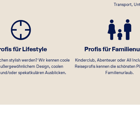
Transport, Unt
ofis für Lifestyle
Profis für Familien
schen stylish werden? Wir kennen coole
Kinderclub, Abenteuer oder All Incl
außergewöhnlichem Design, coolen
Reiseprofis kennen die schönsten Pl
s und/oder spekatkulären Ausblicken.
Familienurlaub.