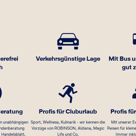
erefrei
Verkehrsgünstige Lage
Mit Bus 
h
gut 
eratung
Profis für Cluburlaub
Profis f
on unabhängigen
Sport, Wellness, Kulinarik - wir kennen die
Mit unserer Ex
Kundenberatung
Vorzüge von ROBINSON, Aldiana, Magic
Reisen für klei
 Handelsblatt.
Life und Co.
Immer inklu