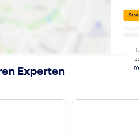
Send
Diese Web
Datensch
f
a
m
ren Experten