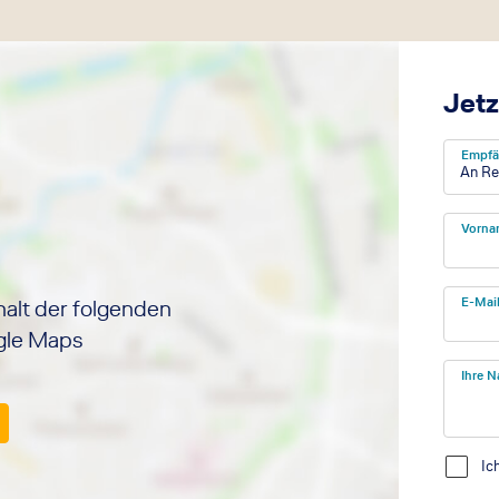
Jetz
Empfä
An Re
Vorna
halt der folgenden
E-Mai
ogle Maps
Ihre N
Ic