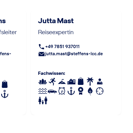
ns
Jutta Mast
sleiter
Reiseexpertin
+49 7851 937011
fens-
jutta.mast@steffens-lcc.de
Fachwissen
: