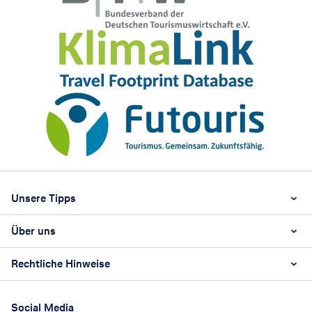
Footer
Footer navigation
Unsere Tipps
Über uns
Beste Reisezeit
Reiselexikon
Rechtliche Hinweise
Karriere
Nachhaltigkeit
AGB
Reisebüro Franchise-Partner werden
Social Media