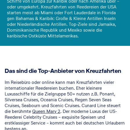
Schiffe von Europa zur Karibik oder nach Amerika über –
oder umgekehrt. Kreuzfahrten von Reedereien der USA
starten meist ab Miami oder Fort Lauderdale in Florida
gen Bahamas & Karibik: Große & Kleine Antillen Inseln
oder Niederländische Antillen. Top-Ziele sind Jamaika,
Dominikanische Republik und Mexiko sowie die
karibische Ostküste Mittelamerikas.
Das sind die Top-Anbieter von Kreuzfahrten
Im Reisebüro oder online kann man Kreuzfahrten vieler
internationaler Reedereien buchen. Eher kleinere
Luxusschiffe für die Zielgruppe 50+ nutzen z.B. Ponant,
Silversea Cruises, Oceania Cruises, Regen Seven Seas
Cruises, Seabourn und Scenic Cruises. Cunard Line steuert
die berühmte
Queen Mary 2
. Der moderne Luxus der US-
Reederei Celebrity Cruises – exquisite Speisen und
erstklassiger Service – kommt auch bei deutschen Urlaubern
bestens an.