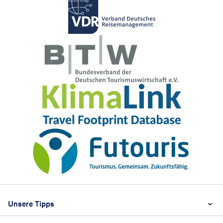
Footer
Footer navigation
Unsere Tipps