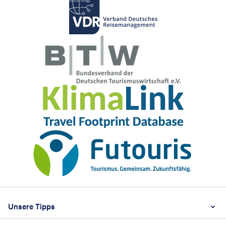
Footer
Footer navigation
Unsere Tipps