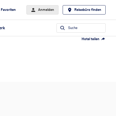
Favoriten
Anmelden
Reisebüro finden
erk
Suche
Hotel teilen