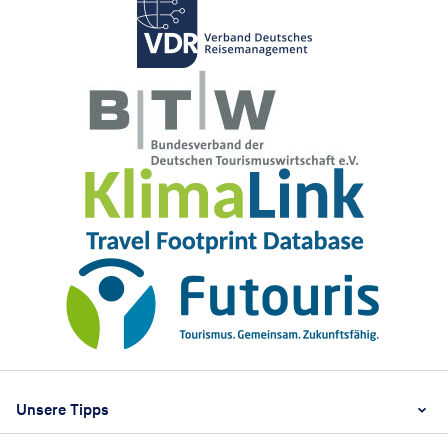
Footer
Footer navigation
Unsere Tipps