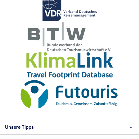
Footer
Footer navigation
Unsere Tipps