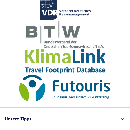
Footer
Footer navigation
Unsere Tipps