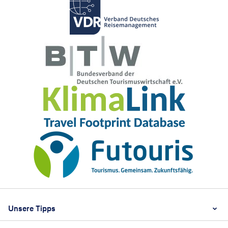
Footer
Footer navigation
Unsere Tipps