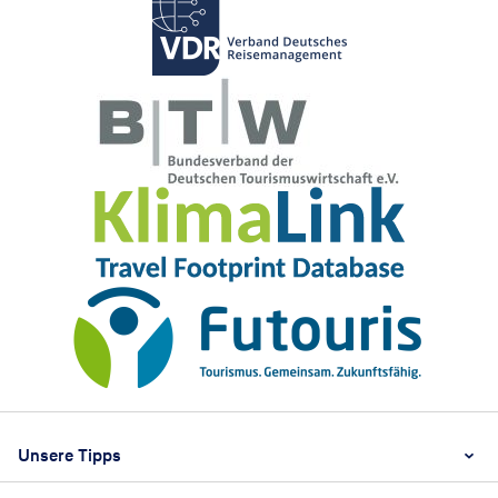
Footer
Footer navigation
Unsere Tipps