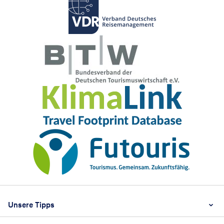
Footer
Footer navigation
Unsere Tipps