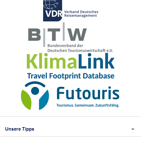
Footer
Footer navigation
Unsere Tipps