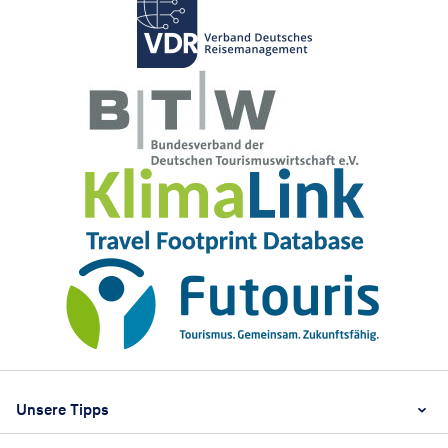
Footer
Footer navigation
Unsere Tipps