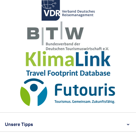
Footer
Footer navigation
Unsere Tipps