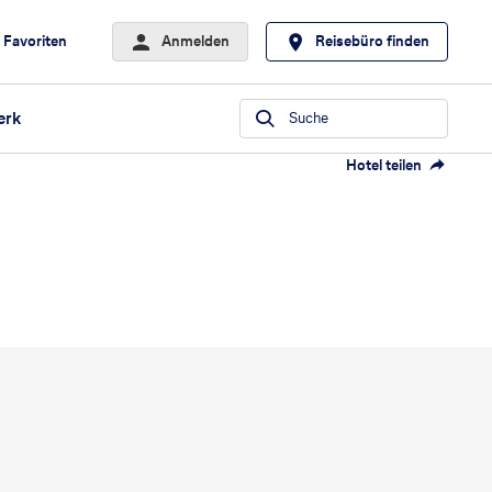
Favoriten
Anmelden
Reisebüro finden
erk
Suche
Hotel teilen