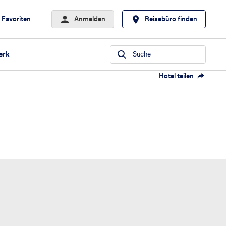
Favoriten
Anmelden
Reisebüro finden
erk
Suche
Hotel teilen