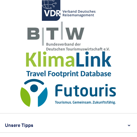
Footer
Footer navigation
Unsere Tipps