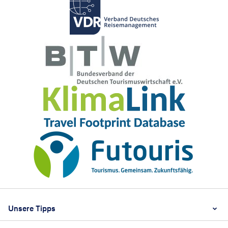
Footer
Footer navigation
Unsere Tipps