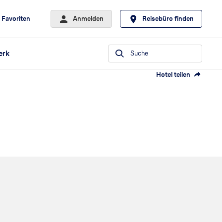
Favoriten
Anmelden
Reisebüro finden
erk
Suche
Hotel teilen