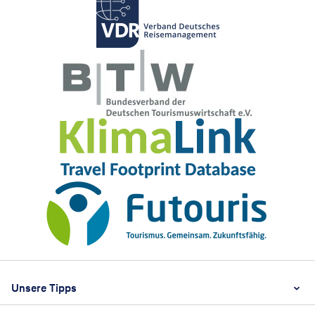
Footer
Footer navigation
Unsere Tipps