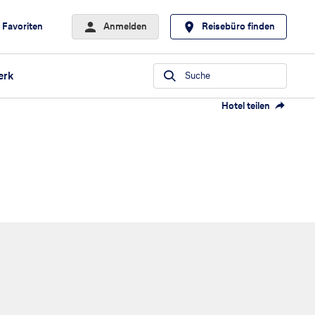
Favoriten
Anmelden
Reisebüro finden
erk
Suche
Hotel teilen