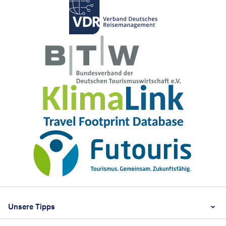
Footer
Footer navigation
Unsere Tipps