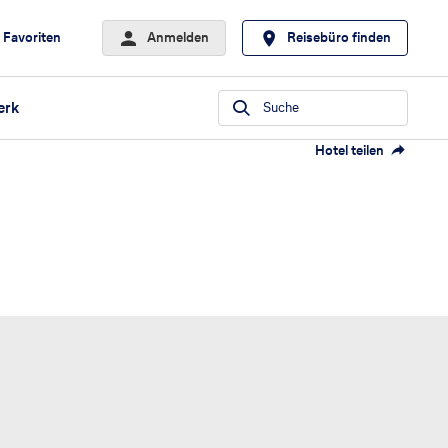
Favoriten
Anmelden
Reisebüro finden
erk
Suche
Hotel teilen