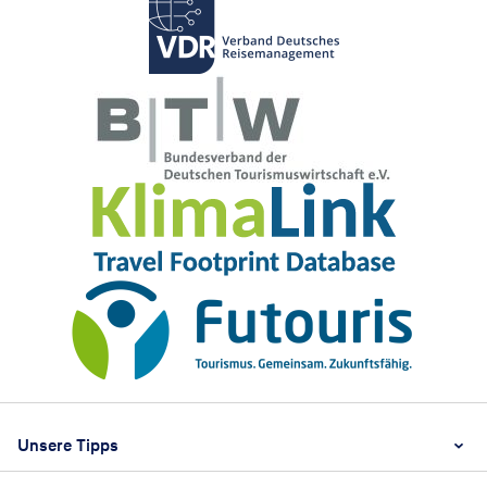
Footer
Footer navigation
Unsere Tipps