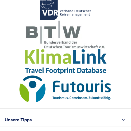
Footer
Footer navigation
Unsere Tipps