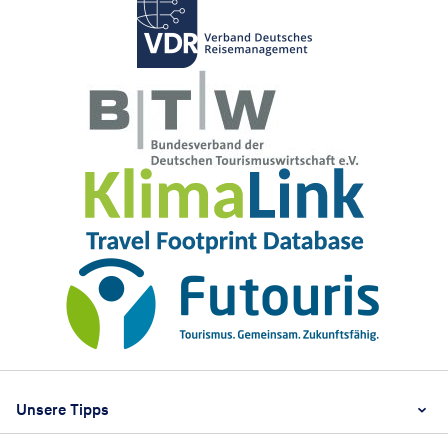
Footer
Footer navigation
Unsere Tipps