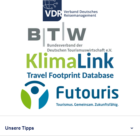
Footer
Footer navigation
Unsere Tipps